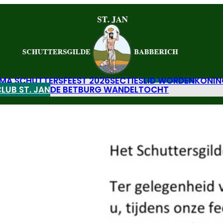
A SCHUTTERSFEEST 2026
SECTIES
LID WORDEN
KONIN
LUB ST. JAN
DE BETBURG WANDELTOCHT