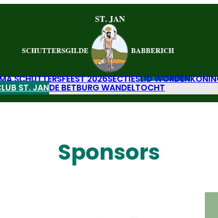
A SCHUTTERSFEEST 2026
SECTIES
LID WORDEN
KONIN
LUB ST. JAN
DE BETBURG WANDELTOCHT
Sponsors