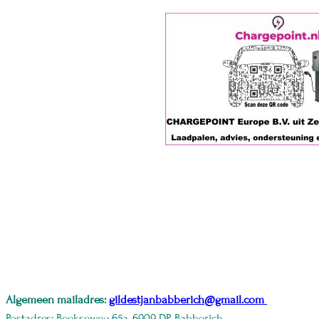
Algemeen mailadres:
gildestjanbabberich@gmail.com
Postadres: Beekseweg 65a, 6909 DP Babberich