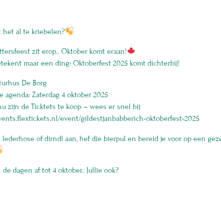
 het al te kriebelen?
tersfeest zit erop.. Oktober komt eraan!
etekent maar één ding: Oktoberfest 2025 komt dichterbij!
lturhus De Borg
je agenda: Zaterdag 4 oktober 2025
u zijn de Ticktets te koop – wees er snel bij
vents.flextickets.nl/event/gildestjanbabberich-oktoberfest-2025
e lederhose of dirndl aan, hef die bierpul en bereid je voor op een geze
n de dagen af tot 4 oktober.. Jullie ook?