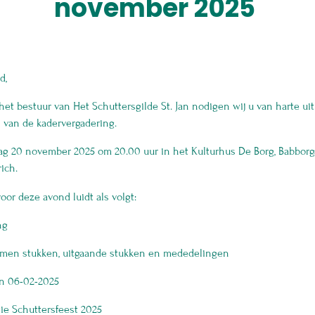
november 2025
id,
et bestuur van Het Schuttersgilde St. Jan nodigen wij u van harte uit
 van de kadervergadering.
g 20 november 2025 om 20.00 uur in het Kulturhus De Borg, Babborg
rich.
oor deze avond luidt als volgt:
ing
omen stukken, uitgaande stukken en mededelingen
en 06-02-2025
tie Schuttersfeest 2025