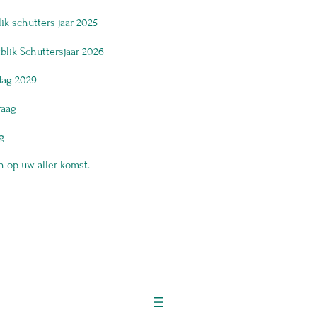
lik schutters jaar 2025
tblik Schuttersjaar 2026
 dag 2029
raag
ng
 op uw aller komst.