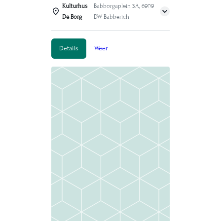
Kulturhus
Babborgaplein 3A, 6909
De Borg
DW Babberich
Details
Weer