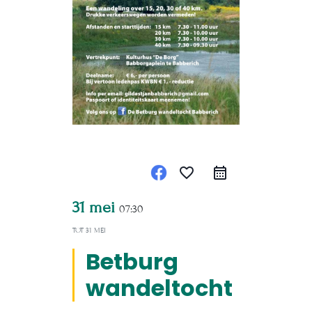
favorite_border
31 mei
07:30
TOT
31 MEI
Betburg
wandeltocht