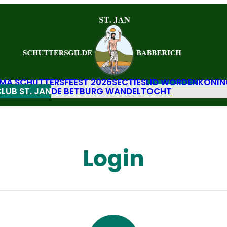
A SCHUTTERSFEEST 2026
SECTIES
LID WORDEN
KONIN
LUB ST. JAN
DE BETBURG WANDELTOCHT
Login